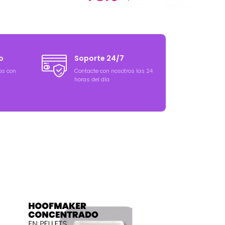
o
Soporte 24/7
os con
Contacte con nosotros las 24
horas del día