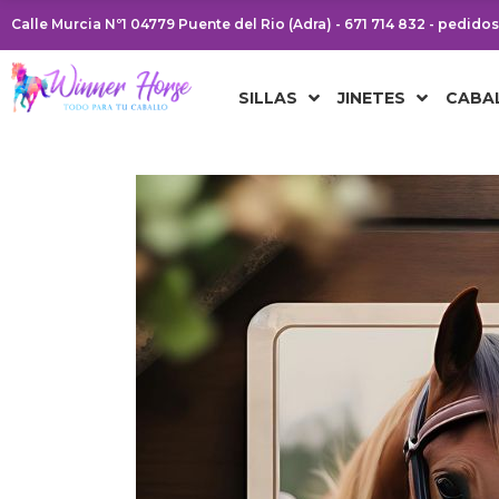
Calle Murcia Nº1 04779 Puente del Rio (Adra) - 671 714 832 - pedid
SILLAS
JINETES
CABA