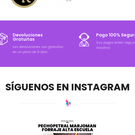
Devoluciones
Pago 100% Segur
Gratuitas
Sus pagos están segur
Las devoluciones son gratuitas
nosotros
en un plazo de 9 días
SÍGUENOS EN INSTAGRAM