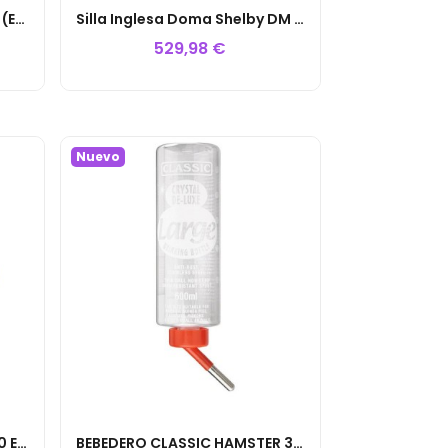
SILLA VAQUERA MIXTA PONY (EQUIPO COMPLETO)
Silla Inglesa Doma Shelby DM (BICOLOR)
529,98 €
Nuevo
BEBEDERO BASCULANTE C-50 ENTRADA 10MM
BEBEDERO CLASSIC HAMSTER 320CC