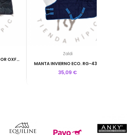
Zaldi
MANTA INVIERNO EXTERIOR OXFORD
MANTA INVIERNO ECO. RG-4319
18
35,09 €