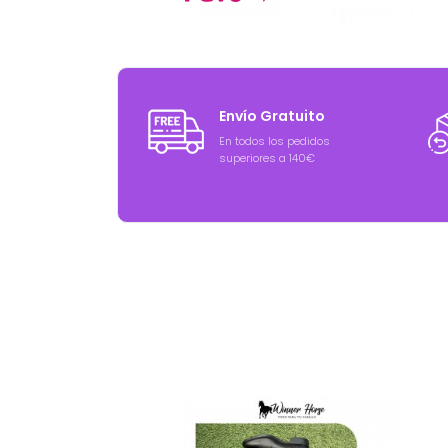
Envío Gratuito
En todos los pedidos
superiores a 140€