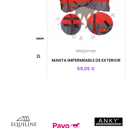
Marjoman
AS ESQUINA 2L
Ho
MANTA IMPERMEABLE DE EXTERIOR
 €
59,05 €