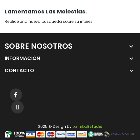
Lamentamos Las Molestias.
Realice una nueva búsqueda sobre su interés
SOBRE NOSOTROS
keyboard_arrow_down
INFORMACIÓN
keyboard_arrow_down
CONTACTO
keyboard_arrow_down
2025 © Design by
La Tribu
Estudio