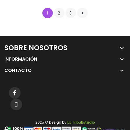
1
2
3

SOBRE NOSOTROS
keyboard_arrow_down
INFORMACIÓN
keyboard_arrow_down
CONTACTO
keyboard_arrow_down
2025 © Design by
La Tribu
Estudio