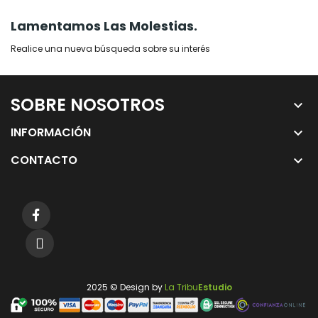
Lamentamos Las Molestias.
Realice una nueva búsqueda sobre su interés
SOBRE NOSOTROS
keyboard_arrow_down
INFORMACIÓN
keyboard_arrow_down
CONTACTO
keyboard_arrow_down
2025 © Design by
La Tribu
Estudio