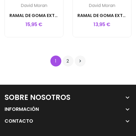
David Moran
David Moran
RAMAL DE GOMA EXTENSIBLE NEGRO 80cm
RAMAL DE GOMA EXTENSIBLE NEGRO 50cm
15,95 €
13,95 €
1
2

SOBRE NOSOTROS
keyboard_arrow_down
INFORMACIÓN
keyboard_arrow_down
CONTACTO
keyboard_arrow_down