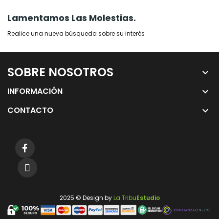
Lamentamos Las Molestias.
Realice una nueva búsqueda sobre su interés
SOBRE NOSOTROS
keyboard_arrow_down
INFORMACIÓN
keyboard_arrow_down
CONTACTO
keyboard_arrow_down
2025 © Design by
La Tribu
Estudio