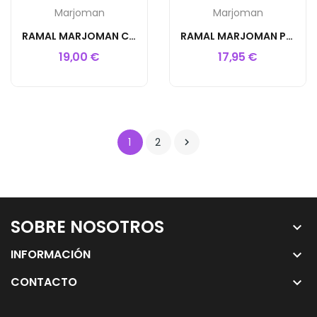
Marjoman
Marjoman
RAMAL MARJOMAN CANUTILLO 6M CADENA
RAMAL MARJOMAN PLANO NYLON 6M CADENA
19,00 €
17,95 €
1
2

SOBRE NOSOTROS
keyboard_arrow_down
INFORMACIÓN
keyboard_arrow_down
CONTACTO
keyboard_arrow_down