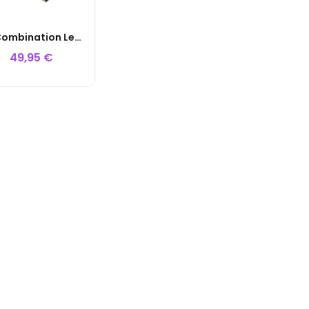
BR Combination Lever Noseband
49,95 €