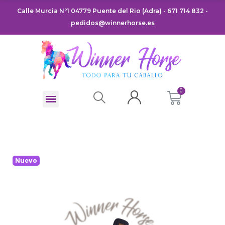
Calle Murcia Nº1 04779 Puente del Rio (Adra) - 671 714 832 -
pedidos@winnerhorse.es
Nuevo